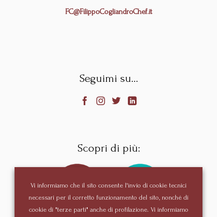
FC@FilippoCogliandroChef.it
Seguimi su…




Scopri di più:
Vi informiamo che il sito consente l'invio di cookie tecnici
necessari per il corretto funzionamento del sito, nonché di
cookie di "terze parti" anche di profilazione. Vi informiamo